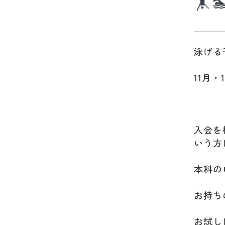
🤸
泳げる
11月
入会を
いう方に
本科の
お持ち
お試し