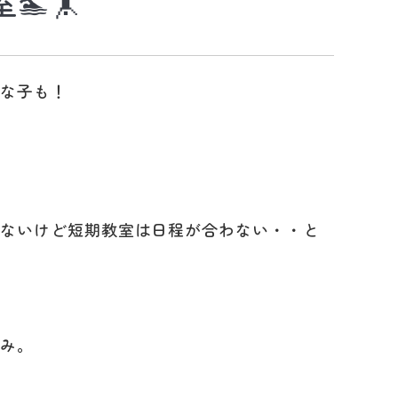
🏊🤸
手な子も！
えないけど短期教室は日程が合わない・・と
のみ。