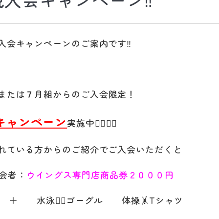
入会キャンペーンのご案内です‼️
または
７
月組からのご入会限定！
キャンペーン
実施中💁‍♀️💁‍♂️
れている方からのご紹介でご入会いただくと
会者：
ウイングス専門店商品券２０００円
＋ 水泳🏊‍♂️ゴーグル 体操🤸Tシャツ