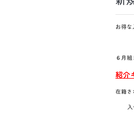
お得な
６
月組
紹介
在籍さ
入