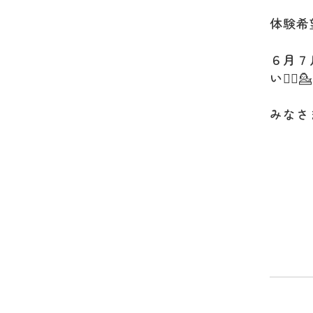
体験希
６月７
い💁‍♀️💁
みなさ