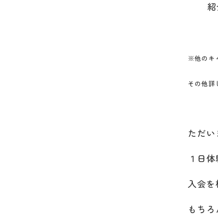
紹
※他のキ
その他詳
ただい
１日体
入会を
もちろ